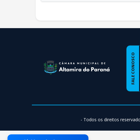
conteúdo
rodapé
FALE CONOSCO
- Todos os direitos reservad