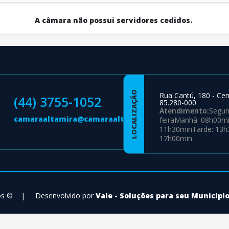
A câmara não possui servidores cedidos.
LOCALIZAÇÃO
Rua Cantú, 180 - Cent
(44) 3755-1052
85.280-000
Atendimento:
Segun
camaraaltamira@camaraaltamira.pr.gov.br
feiraManhã: 08h00mi
11h30minTarde: 13h
17h00min
os ©
|
Desenvolvido por
Vale - Soluções para seu Municipi