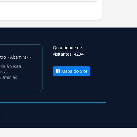
Quantidade de
visitantes: 4234
ro - Altamira- -
da à Sexta-
Mapa do Site
n às
30min às
o