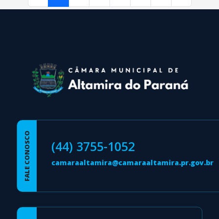
conteúdo
rodapé
FALE CONOSCO
(44) 3755-1052
camaraaltamira@camaraaltamira.pr.gov.br